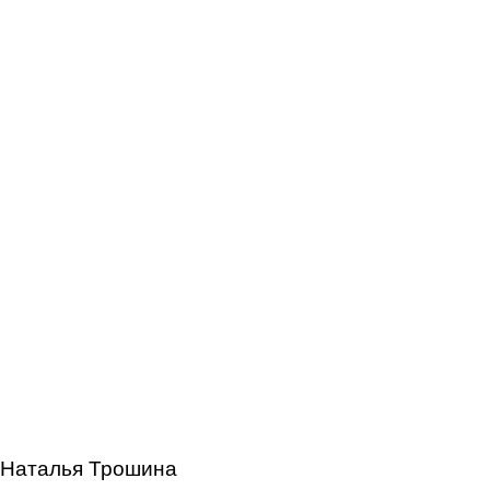
Заместитель
генерального директора
Наталья Трошина
Наталья Трошина